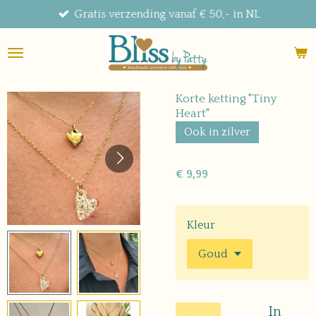
Gratis verzending vanaf € 50,- in NL
Ga
direct
naar
de
hoofdinhoud
Korte ketting "Tiny
Heart"
Ook in zilver
€ 9,99
Kleur
In