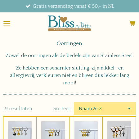
Gratis verzending vanaf € 50,- in NL
Ga
direct
naar
de
hoofdinhoud
Oorringen
Zowel de oorringen als de bedels zijn van Stainless Steel.
Ze hebben een scharnier sluiting, zijn nikkel- en
allergievrij, verkleuren niet en blijven dus lekker lang
mooi!
19 resultaten
Sorteer: