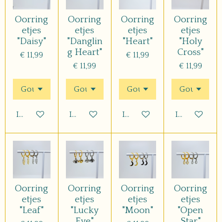
Oorring
Oorring
Oorring
Oorring
etjes
etjes
etjes
etjes
"Daisy"
"Danglin
"Heart"
"Holy
g Heart"
Cross"
€ 11,99
€ 11,99
€ 11,99
€ 11,99
In winkelwagen
In winkelwagen
In winkelwagen
In winkelwa
Oorring
Oorring
Oorring
Oorring
etjes
etjes
etjes
etjes
"Leaf"
"Lucky
"Moon"
"Open
Eye"
Star"