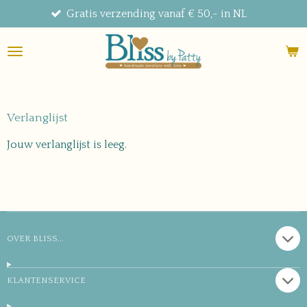
Gratis verzending vanaf € 50,- in NL
Ga
direct
naar
de
hoofdinhoud
Verlanglijst
Jouw verlanglijst is leeg.
OVER BLISS...
KLANTENSERVICE