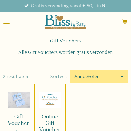
Gratis verzending vanaf € 50,- in NL
Ga
direct
naar
de
hoofdinhoud
Gift Vouchers
Alle Gift Vouchers worden gratis verzonden
2 resultaten
Sorteer:
Gift
Online
Voucher
Gift
Voucher