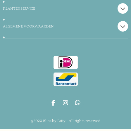
KLANTENSERVICE
ALGEMENE VOORWAARDEN
F
I
W
a
n
h
c
s
a
@2020 Bliss.by.Patty - All rights reserved
e
t
t
b
a
s