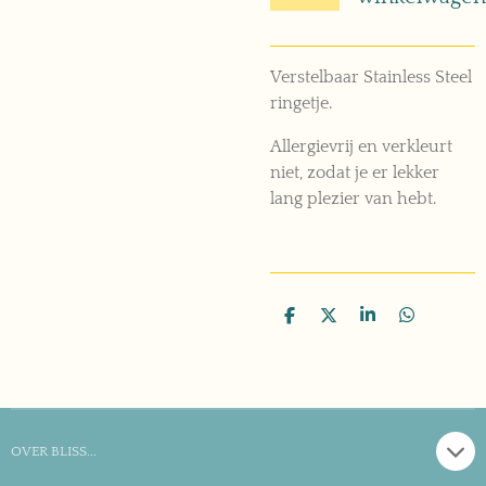
Verstelbaar Stainless Steel
ringetje.
Allergievrij en verkleurt
niet, zodat je er lekker
lang plezier van hebt.
D
D
S
D
e
e
h
e
l
e
a
l
e
l
r
e
n
e
n
OVER BLISS...