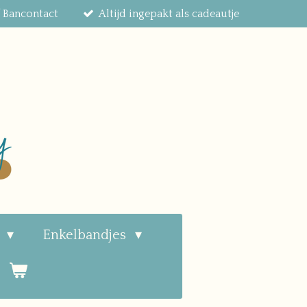
f Bancontact
Altijd ingepakt als cadeautje
n
Enkelbandjes