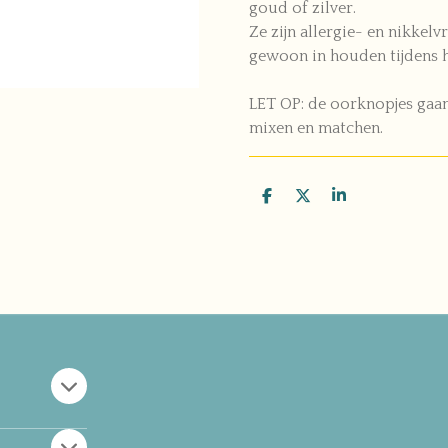
goud of zilver.
Ze zijn allergie- en nikkelvr
gewoon in houden tijdens h
LET OP: de oorknopjes gaa
mixen en matchen.
D
D
S
e
e
h
l
e
a
e
l
r
n
e