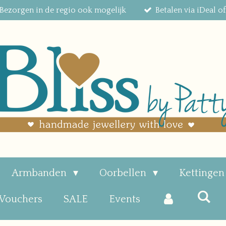
Bezorgen in de regio ook mogelijk
Betalen via iDeal o
Armbanden
Oorbellen
Kettinge
 Vouchers
SALE
Events