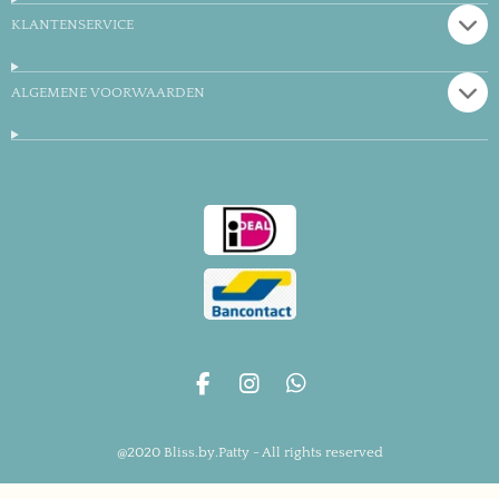
KLANTENSERVICE
ALGEMENE VOORWAARDEN
F
I
W
a
n
h
c
s
a
@2020 Bliss.by.Patty - All rights reserved
e
t
t
b
a
s
o
g
A