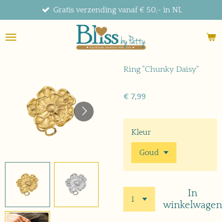
Gratis verzending vanaf € 50,- in NL
Ga
direct
naar
de
hoofdinhoud
Ring "Chunky Daisy"
€ 7,99
Kleur
In
winkelwagen