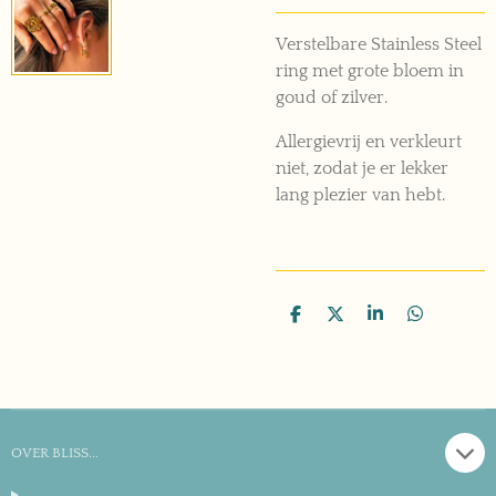
Verstelbare Stainless Steel
ring met grote bloem in
goud of zilver.
Allergievrij en verkleurt
niet, zodat je er lekker
lang plezier van hebt.
D
D
S
D
e
e
h
e
l
e
a
l
e
l
r
e
n
e
n
OVER BLISS...