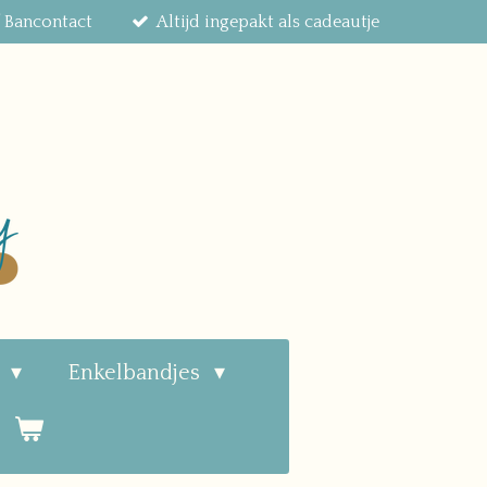
f Bancontact
Altijd ingepakt als cadeautje
n
Enkelbandjes