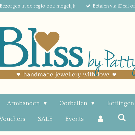
Bezorgen in de regio ook mogelijk
Betalen via iDeal o
Armbanden
Oorbellen
Kettinge
 Vouchers
SALE
Events