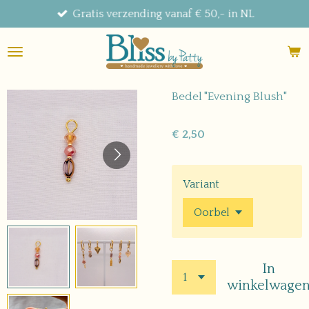
Gratis verzending vanaf € 50,- in NL
Ga
direct
naar
de
hoofdinhoud
Bedel "Evening Blush"
€ 2,50
Variant
In
winkelwage