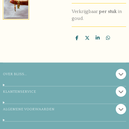
Verkrijgbaar
per stuk
in
goud.
D
D
S
D
e
e
h
e
l
e
a
l
e
l
r
e
n
e
n
OVER BLISS...
KLANTENSERVICE
ALGEMENE VOORWAARDEN