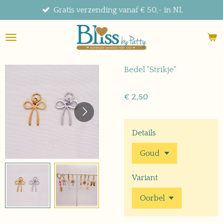
Gratis verzending vanaf € 50,- in NL
Ga
direct
naar
de
hoofdinhoud
Bedel "Strikje"
€ 2,50
Details
Variant