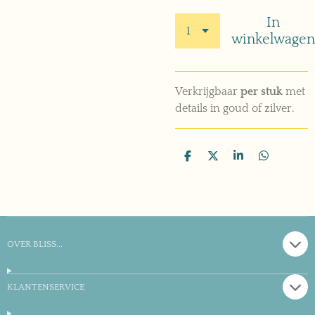
In
winkelwagen
Verkrijgbaar
per stuk
met
details in goud of zilver.
D
D
S
D
e
e
h
e
l
e
a
l
e
l
r
e
n
e
n
OVER BLISS...
KLANTENSERVICE