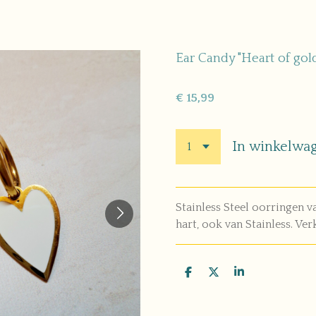
Ear Candy "Heart of gol
€ 15,99
In winkelwa
Stainless Steel oorringen 
hart, ook van Stainless. Ver
D
D
S
e
e
h
l
e
a
e
l
r