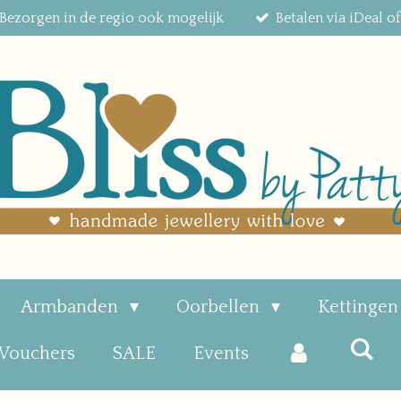
Bezorgen in de regio ook mogelijk
Betalen via iDeal o
Armbanden
Oorbellen
Kettinge
 Vouchers
SALE
Events