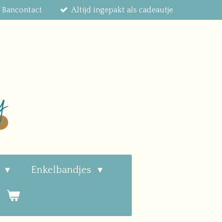
f Bancontact
Altijd ingepakt als cadeautje
n
Enkelbandjes