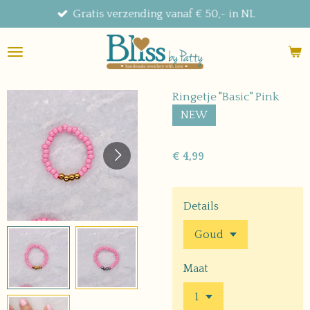
Gratis verzending vanaf € 50,- in NL
Ga
direct
naar
de
hoofdinhoud
Ringetje "Basic" Pink
NEW
€ 4,99
Details
Maat