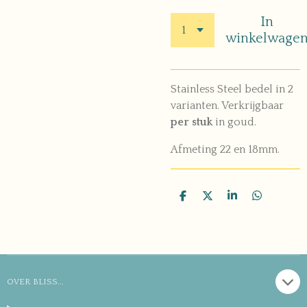
In
winkelwage
Stainless Steel bedel in 2
varianten. Verkrijgbaar
per stuk
in goud.
Afmeting 22 en 18mm.
D
D
S
D
e
e
h
e
l
e
a
l
e
l
r
e
n
e
n
OVER BLISS...