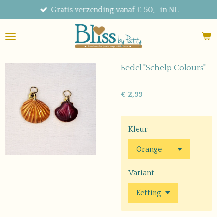
Gratis verzending vanaf € 50,- in NL
Ga
direct
naar
de
hoofdinhoud
Bedel "Schelp Colours"
€ 2,99
Kleur
Variant