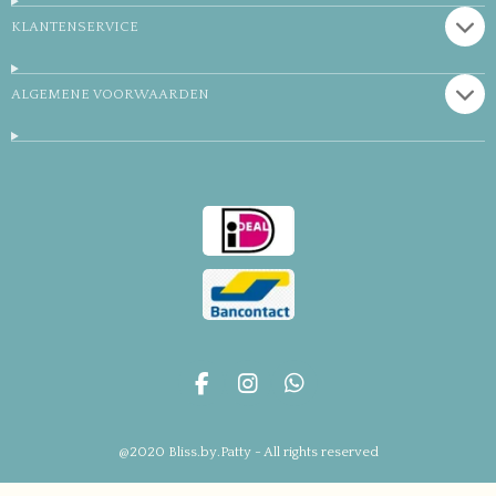
KLANTENSERVICE
ALGEMENE VOORWAARDEN
F
I
W
a
n
h
c
s
a
@2020 Bliss.by.Patty - All rights reserved
e
t
t
b
a
s