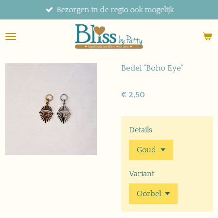
Bezorgen in de regio ook mogelijk
Ga
direct
naar
de
hoofdinhoud
Bedel "Boho Eye"
€ 2,50
Details
Variant