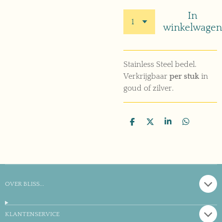
In
winkelwagen
Stainless Steel bedel.
Verkrijgbaar
per stuk
in
goud of zilver.
D
D
S
D
e
e
h
e
l
e
a
l
e
l
r
e
n
e
n
OVER BLISS...
KLANTENSERVICE