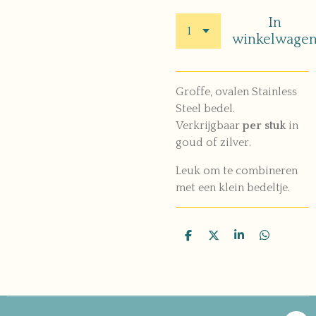
In
winkelwage
Groffe, ovalen Stainless
Steel bedel.
Verkrijgbaar
per stuk
in
goud of zilver.
Leuk om te combineren
met een klein bedeltje.
D
D
S
D
e
e
h
e
l
e
a
l
e
l
r
e
n
e
n