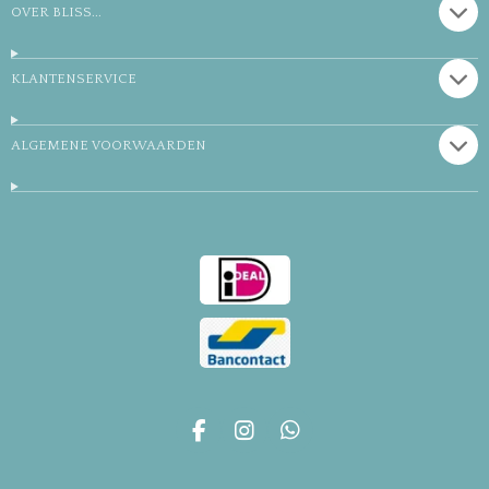
OVER BLISS...
KLANTENSERVICE
ALGEMENE VOORWAARDEN
F
I
W
a
n
h
c
s
a