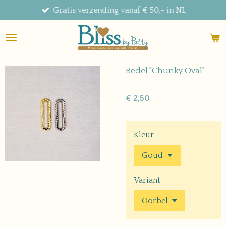
Gratis verzending vanaf € 50,- in NL
Ga
direct
naar
de
hoofdinhoud
Bedel "Chunky Oval"
€ 2,50
Kleur
Variant