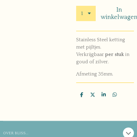
In
winkelwage
Stainless Steel ketting
met pijltjes.
Verkrijgbaar
per stuk
in
goud of zilver.
Afmeting 35mm.
D
D
S
D
e
e
h
e
l
e
a
l
e
l
r
e
n
e
n
OVER BLISS...