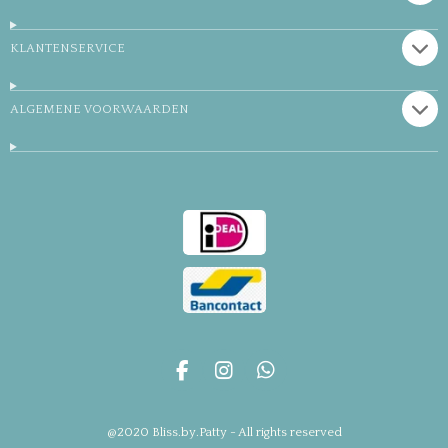
KLANTENSERVICE
ALGEMENE VOORWAARDEN
F
I
W
a
n
h
c
s
a
@2020 Bliss.by.Patty - All rights reserved
e
t
t