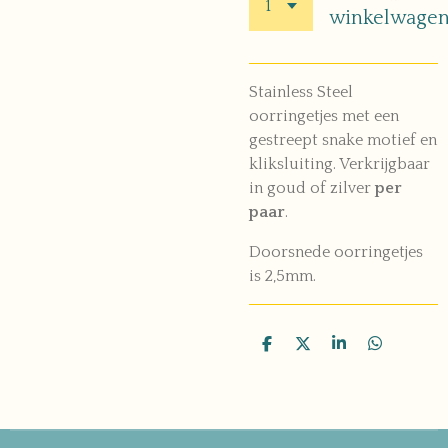
winkelwage
Stainless Steel
oorringetjes met een
gestreept snake motief en
kliksluiting.
Verkrijgbaar
in goud of zilver
per
paar
.
Doorsnede oorringetjes
is 2,5mm.
D
D
S
D
e
e
h
e
l
e
a
l
e
l
r
e
n
e
n