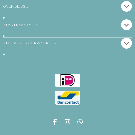
OVER BLISS...
KLANTENSERVICE
ALGEMENE VOORWAARDEN
F
I
W
a
n
h