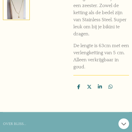
een zeester. Zowel de
ketting als de bedel zijn
van Stainless Steel. Super
leuk om bij je bikini te
dragen.
De lengte is 63cm met een
verlengketting van 5 cm.
Alleen verkrijgbaar in
goud.
D
D
S
D
e
e
h
e
l
e
a
l
e
l
r
e
n
e
n
OVER BLISS...