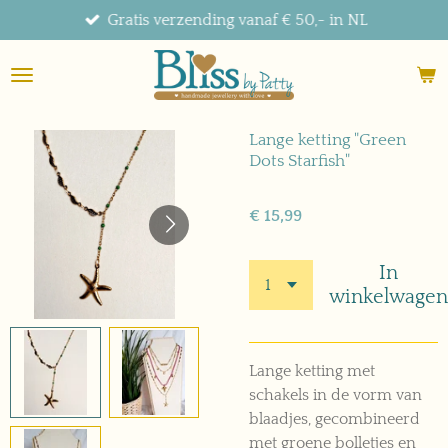
Gratis verzending vanaf € 50,- in NL
Ga
direct
naar
de
hoofdinhoud
Lange ketting "Green
Dots Starfish"
€ 15,99
In
winkelwagen
Lange ketting met
schakels in de vorm van
blaadjes, gecombineerd
met groene bolletjes en