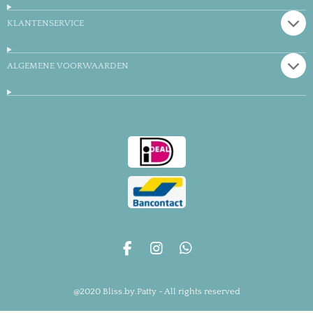
KLANTENSERVICE
ALGEMENE VOORWAARDEN
F
I
W
a
n
h
c
s
a
@2020 Bliss.by.Patty - All rights reserved
e
t
t
b
a
s