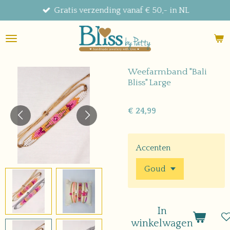
Gratis verzending vanaf € 50,- in NL
Ga
direct
naar
de
hoofdinhoud
Weefarmband "Bali
Bliss" Large
€ 24,99
Accenten
In
winkelwagen