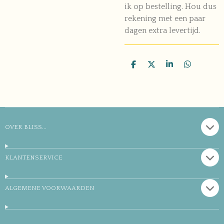
ik op bestelling. Hou dus
rekening met een paar
dagen extra levertijd.
D
D
S
D
e
e
h
e
l
e
a
l
e
l
r
e
n
e
n
OVER BLISS...
KLANTENSERVICE
ALGEMENE VOORWAARDEN