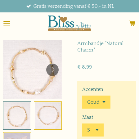
Gratis verzending vanaf € 50,- in NL
Ga
direct
naar
de
hoofdinhoud
Armbandje "Natural
Charm"
€ 8,99
Accenten
Maat