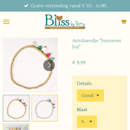
Gratis verzending vanaf € 50,- in NL
Ga
direct
naar
de
hoofdinhoud
Armbandje "Summer
Joy"
€ 9,99
Details
Maat