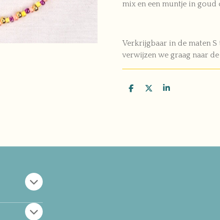
mix en een muntje in goud o
Verkrijgbaar in de maten S 
verwijzen we graag naar d
D
D
S
e
e
h
l
e
a
e
l
r
n
e