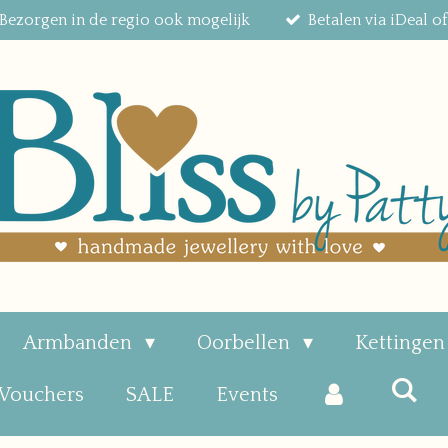
Bezorgen in de regio ook mogelijk
Betalen via iDeal o
Armbanden
Oorbellen
Kettinge
 Vouchers
SALE
Events