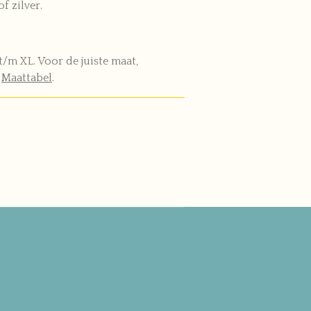
f zilver.
t/m XL.
Voor de juiste maat,
e
Maattabel
.