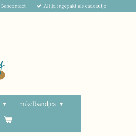
f Bancontact
Altijd ingepakt als cadeautje
n
Enkelbandjes