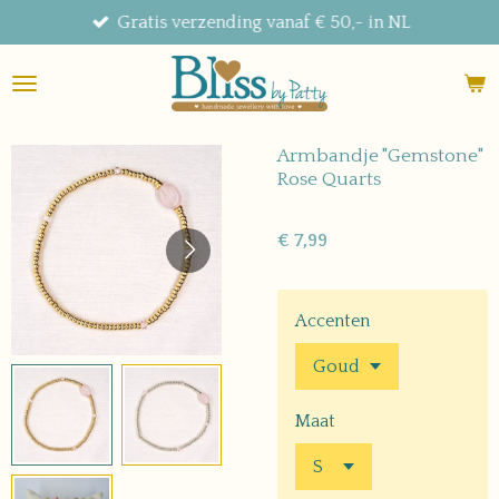
Gratis verzending vanaf € 50,- in NL
Ga
direct
naar
de
hoofdinhoud
Armbandje "Gemstone"
Rose Quarts
€ 7,99
Accenten
Maat