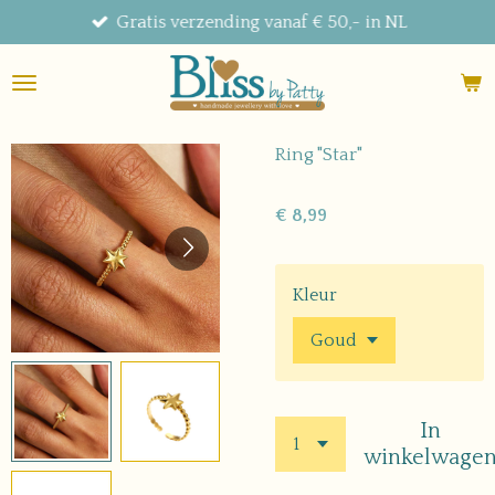
Gratis verzending vanaf € 50,- in NL
Ga
direct
naar
de
hoofdinhoud
Ring "Star"
€ 8,99
Kleur
In
winkelwage