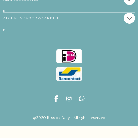
ALGEMENE VOORWAARDEN
F
I
W
a
n
h
c
s
a
@2020 Bliss.by.Patty - All rights reserved
e
t
t
b
a
s
o
g
A
o
r
p