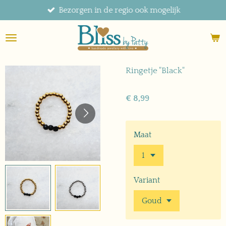
Bezorgen in de regio ook mogelijk
Ga
direct
naar
de
hoofdinhoud
Ringetje "Black"
€ 8,99
Maat
Variant