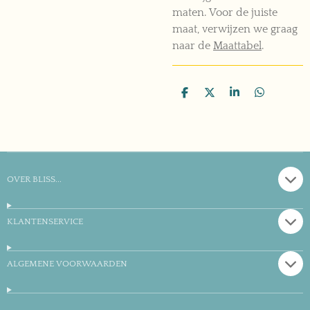
maten.
Voor de juiste
maat, verwijzen we graag
naar de
Maattabel
.
D
D
S
D
e
e
h
e
l
e
a
l
e
l
r
e
n
e
n
OVER BLISS...
KLANTENSERVICE
ALGEMENE VOORWAARDEN