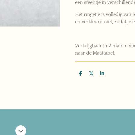
een steentje in verschillend
Het ringetje is volledig van S
en
verkleurd niet, zodat je e
Verkrijgbaar in 2 maten.
Voo
naar de
Maattabel
.
D
D
S
e
e
h
l
e
a
e
l
r
n
e