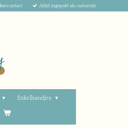
f Bancontact
Altijd ingepakt als cadeautje
Enkelbandjes