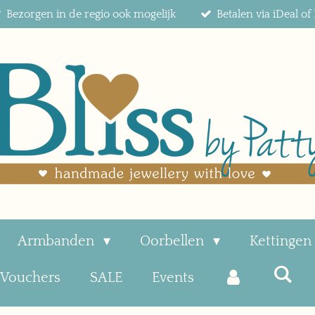
Bezorgen in de regio ook mogelijk
Betalen via iDeal o
Armbanden
Oorbellen
Kettingen
t Vouchers
SALE
Events