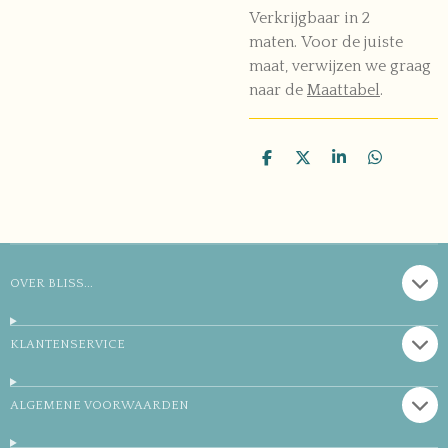
Verkrijgbaar in 2
maten.
Voor de juiste
maat, verwijzen we graag
naar de
Maattabel
.
D
D
S
D
e
e
h
e
l
e
a
l
e
l
r
e
n
e
n
OVER BLISS...
KLANTENSERVICE
ALGEMENE VOORWAARDEN