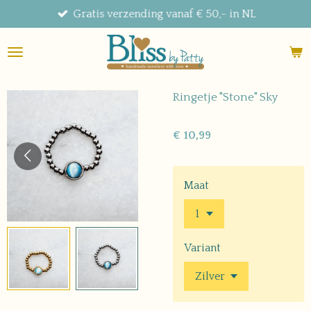
Gratis verzending vanaf € 50,- in NL
Ga
direct
naar
de
hoofdinhoud
Ringetje "Stone" Sky
€ 10,99
Maat
Variant