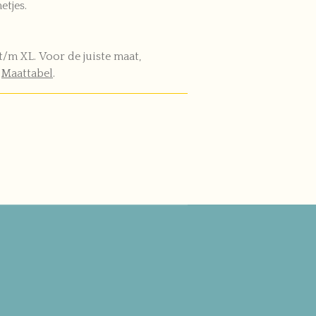
tjes.
t/m XL. Voor de juiste maat,
e
Maattabel
.