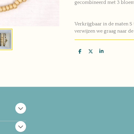
gecombineerd met 3 bloeme
Verkrijgbaar in de maten S 
verwijzen we graag naar d
D
D
S
e
e
h
l
e
a
e
l
r
n
e