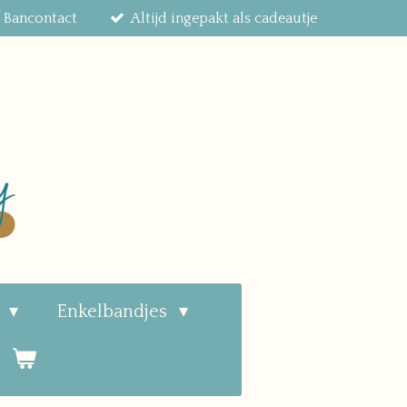
f Bancontact
Altijd ingepakt als cadeautje
n
Enkelbandjes