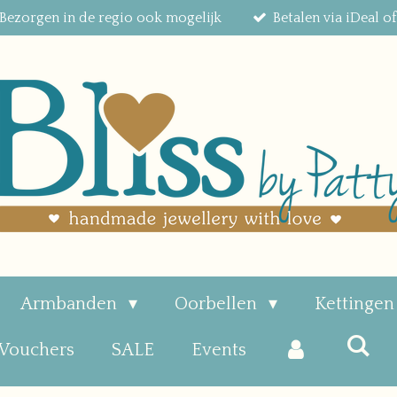
Bezorgen in de regio ook mogelijk
Betalen via iDeal o
Armbanden
Oorbellen
Kettinge
 Vouchers
SALE
Events