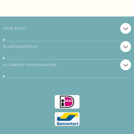
l
e
a
l
e
l
r
e
n
e
n
OVER BLISS...
KLANTENSERVICE
ALGEMENE VOORWAARDEN