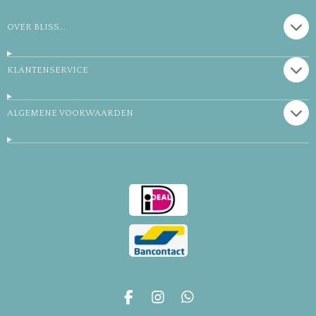
OVER BLISS...
KLANTENSERVICE
ALGEMENE VOORWAARDEN
F
I
W
a
n
h