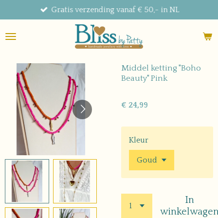
Gratis verzending vanaf € 50,- in NL
Ga
direct
naar
de
hoofdinhoud
Middel ketting "Boho
Beauty" Pink
€ 24,99
Kleur
In
winkelwage