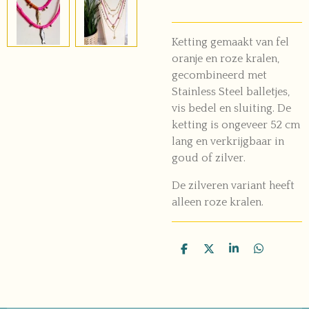
Ketting gemaakt van fel
oranje en roze kralen,
gecombineerd met
Stainless Steel balletjes,
vis bedel en sluiting. De
ketting is ongeveer 52 cm
lang en verkrijgbaar in
goud of zilver.
De zilveren variant heeft
alleen roze kralen.
D
D
S
D
e
e
h
e
l
e
a
l
e
l
r
e
n
e
n