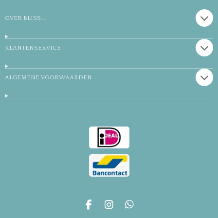
OVER BLISS...
KLANTENSERVICE
ALGEMENE VOORWAARDEN
F
I
W
a
n
h