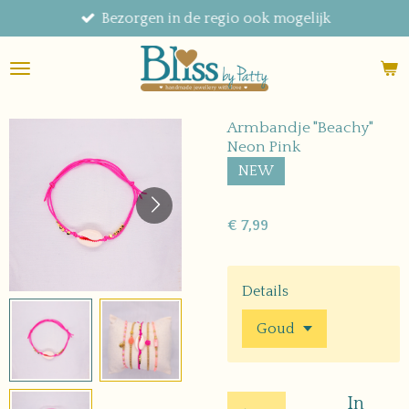
Bezorgen in de regio ook mogelijk
Ga
direct
naar
de
hoofdinhoud
Armbandje "Beachy"
Neon Pink
NEW
€ 7,99
Details
In