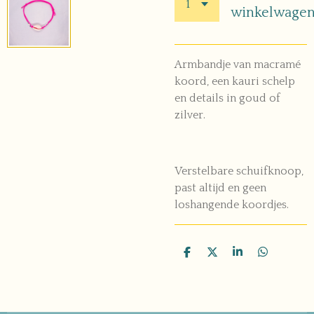
winkelwage
Armbandje van macramé
koord, een kauri schelp
en details in goud of
zilver.
Verstelbare schuifknoop,
past altijd en geen
loshangende koordjes.
D
D
S
D
e
e
h
e
l
e
a
l
e
l
r
e
n
e
n