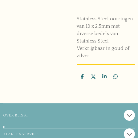
Stainless Steel oorringen
van 13 x 2,5mm met
diverse bedels van
Stainless Steel.
Verkrijgbaar in goud of
zilver.
D
D
S
D
e
e
h
e
l
e
a
l
e
l
r
e
n
e
n
OVER BLISS...
KLANTENSERVICE