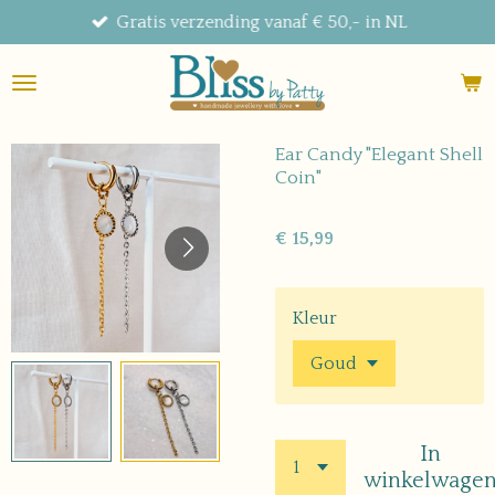
Gratis verzending vanaf € 50,- in NL
Ga
direct
naar
de
hoofdinhoud
Ear Candy "Elegant Shell
Coin"
€ 15,99
Kleur
In
winkelwage