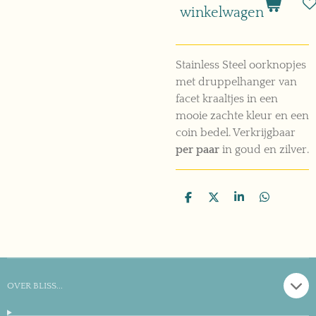
winkelwagen
Stainless Steel oorknopjes
met druppelhanger van
facet kraaltjes in een
mooie zachte kleur en een
coin bedel. Verkrijgbaar
per paar
in goud en zilver.
D
D
S
D
e
e
h
e
l
e
a
l
e
l
r
e
n
e
n
OVER BLISS...