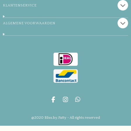
KLANTENSERVICE
ALGEMENE VOORWAARDEN
F
I
W
a
n
h
c
s
a
@2020 Bliss.by.Patty - All rights reserved
e
t
t
b
a
s
o
g
A